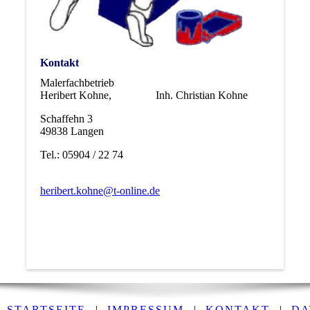
Kontakt
Malerfachbetrieb
Heribert Kohne, Inh. Christian Kohne
Schaffehn 3
49838 Langen
Tel.: 05904 / 22 74
heribert.kohne@t-online.de
STARTSEITE
|
IMPRESSUM
|
KONTAKT
|
DA